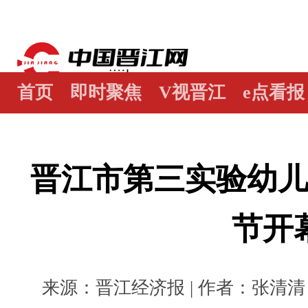
首页
即时聚焦
V视晋江
e点看报
江畔谭
世界晋江人
瞰天下
图阅
晋江市第三实验幼
节开
来源：晋江经济报 | 作者：张清清 陈巧