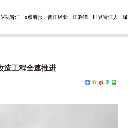
V视晋江
e点看报
晋江经验
江畔谭
世界晋江人
瞰
改造工程全速推进