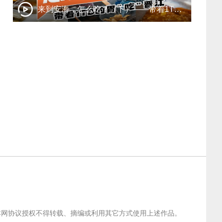
来到安海，怎么吃？（下）——带着1TB的胃“吃”晋江
经本网协议授权不得转载、摘编或利用其它方式使用上述作品。