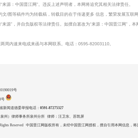
“来源：中国晋江网”。违反上述声明者，本网将追究其相关法律责任。
报）”的文/图等稿件均为转载稿，转载目的在于传递更多 信息，繁荣发展互
“来源”，并自负版权等法律责任。如擅自篡改为“来源：中国晋江网”，
周内速来电或来函与本网联系。电话：0595-82003110。
90019号
8号
省新闻道德委举报电话：
0591-87275327
（泉州）律师事务所泉州分所
律师：汪卫东、苏凯屏
 Rights Reserved
中国晋江网版权所有，未经中国晋江网授权，擅自引用本网信息，将