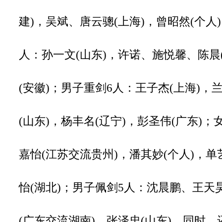
建)，吴斌、唐云骢(上海)，曾昭然(个人
人：孙一文(山东)，许诺、施悦馨、陈晨(
(安徽)；男子重剑6人：王子杰(上海)，
(山东)，杨丰名(辽宁)，彭圣伟(广东)；
嘉怡(江苏交流贵州)，潘其妙(个人)，单
怡(湖北)；男子佩剑5人：沈晨鹏、王天昊
(广东交流湖南)，张泽忠(山东)。同时