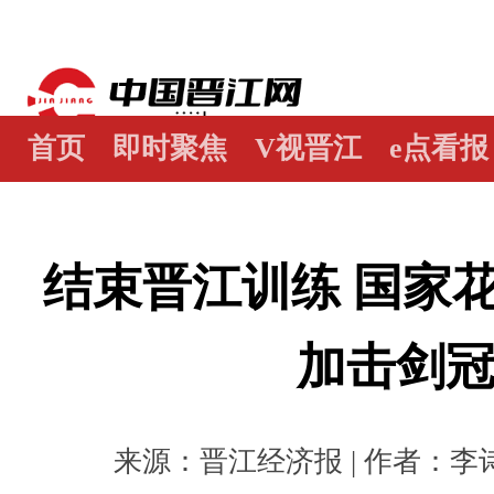
首页
即时聚焦
V视晋江
e点看报
江畔谭
世界晋江人
瞰天下
图阅
结束晋江训练 国家
加击剑
来源：晋江经济报 | 作者：李诗怡 