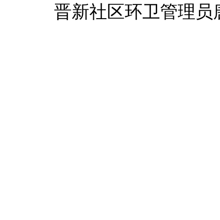
晋新社区环卫管理员
到驿站歇一歇，“来到这里
值得一提的是，晋新
社区邻里驿站紧挨在一起
合。工会驿站设有线上“晋
驿站里的触屏电视设备即
需求；与此同时，邻里驿