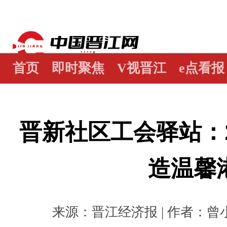
首页
即时聚焦
V视晋江
e点看报
江畔谭
世界晋江人
瞰天下
图阅
晋新社区工会驿站：2
造温馨
来源：晋江经济报 | 作者：曾小凤 