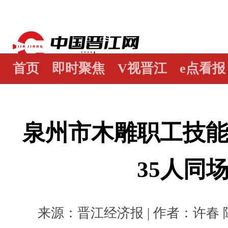
首页
即时聚焦
V视晋江
e点看报
江畔谭
世界晋江人
瞰天下
图阅
泉州市木雕职工技
35人同
来源：晋江经济报 | 作者：许春 陈巧玲