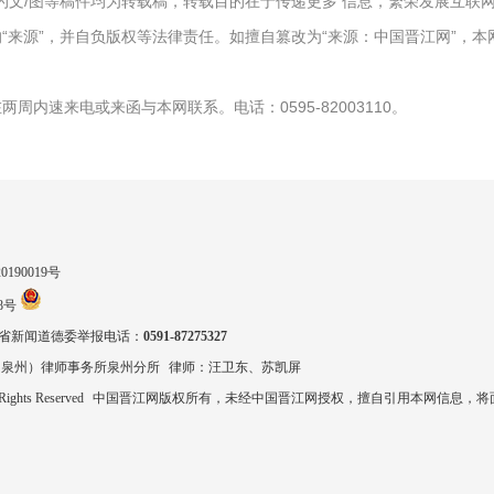
报）”的文/图等稿件均为转载稿，转载目的在于传递更多 信息，繁荣发展互
“来源”，并自负版权等法律责任。如擅自篡改为“来源：中国晋江网”，
周内速来电或来函与本网联系。电话：0595-82003110。
90019号
8号
省新闻道德委举报电话：
0591-87275327
（泉州）律师事务所泉州分所
律师：汪卫东、苏凯屏
 Rights Reserved
中国晋江网版权所有，未经中国晋江网授权，擅自引用本网信息，将