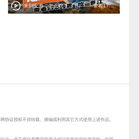
来到安海，怎么吃？（下）——带着1TB的胃“吃”晋江
经本网协议授权不得转载、摘编或利用其它方式使用上述作品。