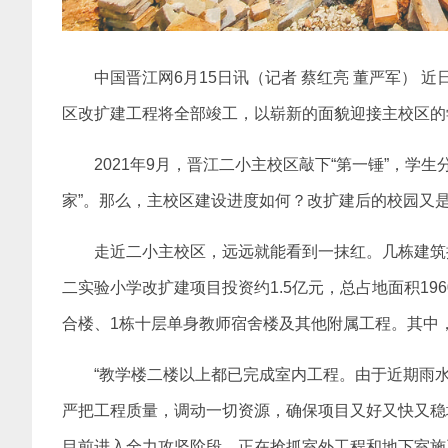
中国晋江网6月15日讯（记者 蔡红亮 董严军） 
区改扩建工程将全部竣工，以崭新的面貌迎接主校区的
2021年9月，晋江二小主校区敲下“第一锤”，学
家”。那么，主校区建设进度如何？改扩建后的校园又
走近二小主校区，远远就能看到一抹红。几栋建筑
二实验小学改扩建项目投资约1.5亿元，总占地面积19
合楼、1栋十层单身教师宿舍楼及其他附属工程。其中
“教学楼二楼以上都已完成室内工程。由于近期雨
严把工程质量，调动一切资源，确保项目又好又快又稳
目前进入全力攻坚阶段，正在抢抓室外工程和地下室施