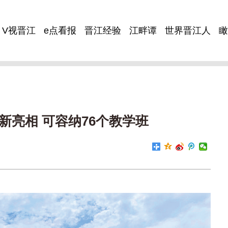
V视晋江
e点看报
晋江经验
江畔谭
世界晋江人
瞰
新亮相 可容纳76个教学班