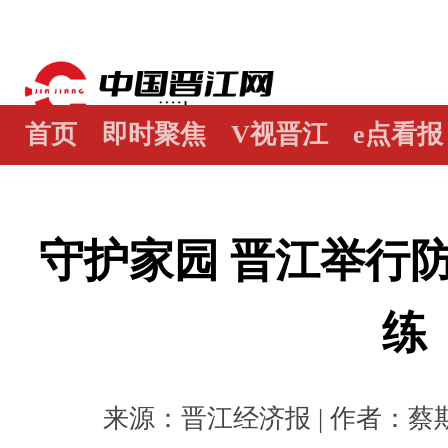
首页
即时聚焦
V视晋江
e点看报
江畔谭
世界晋江人
瞰天下
图阅
守护家园 晋江举行
练
来源：晋江经济报 | 作者：蔡斯洵 