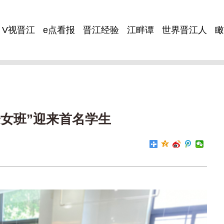
V视晋江
e点看报
晋江经验
江畔谭
世界晋江人
瞰
子女班”迎来首名学生