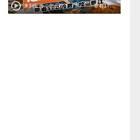
来到安海，怎么吃？（下）——带着1TB的胃“吃”晋江