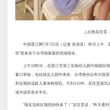
△
台胞吴玟旻
中国晋江网7月7日讯（记者 张清清） 昨日上午
班”迎来首个台湾籍家庭的现场报名。
上午10时许，在晋江市第三实验幼儿园中南园区
窗口审核，包括就近入园申请表、台湾身份证和大陆居
和近期的适龄儿童体检报告。不到1分钟，吴玟旻就完成
成为该班首名学生。
“报名流程比预想的快多了！”吴玟旻说，“昨天看