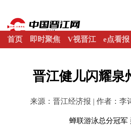
首页
即时聚焦
V视晋江
e点看报
江畔谭
世界晋江人
瞰天下
图阅
晋江健儿闪耀泉
来源：晋江经济报 | 作者：李诗怡 
蝉联游泳总分冠军 