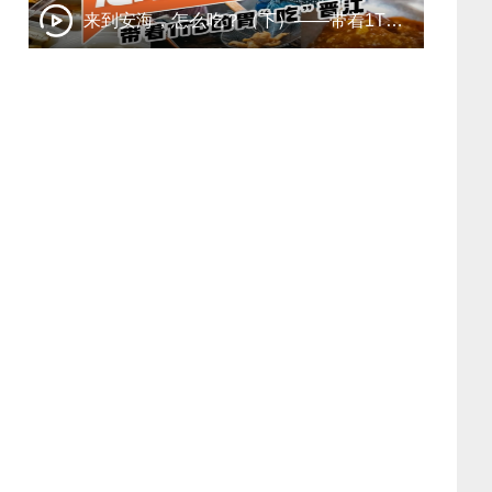
来到安海，怎么吃？（下）——带着1TB的胃“吃”晋江