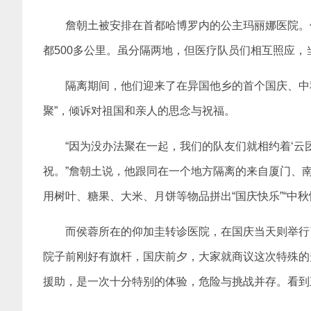
詹朝土被安排在首都哈博罗内的公主玛丽娜医院。
都500多公里。虽分隔两地，但医疗队员们相互照应
隔离期间，他们迎来了在异国他乡的首个国庆、中秋
聚”，倾诉对祖国和亲人的思念与祝福。
“因为没办法聚在一起，我们的队友们就相约着‘云
祝。”詹朝土说，他跟同在一个地方隔离的来自厦门、
用树叶、糖果、大米、月饼等物品拼出“国庆快乐”“中秋
而侯蓉所在的仰加圭转诊医院，在国庆当天则举行
院子前刚好有旗杆，国庆前夕，大家就商议这次特殊的
援助，是一次十分特别的体验，危险与挑战并存。看到