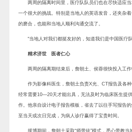
两周的隔离时间里，医疗队队员们也在尽快适应当
一个很大的挑战。特别是当地人的英语发音，还夹杂着
的磨合，也能和当地人顺利沟通交流了。
“当地人对我们都挺友好的，知道我们是中国医疗
精术济世 医者仁心
两周的隔离期结束后，詹朝土、侯蓉很快投入工作
作为影像科医生，詹朝土负责X光、CT报告及各
经常需要10—20天才能出具，无法及时为临床医生提
作。他亲自设计电子报告模板，省去了以往手写报告的
至当天或次日完成，为病人诊疗赢得了宝贵时间。
援博期间，詹朝土采取“师带徒”模式，悉心带教当