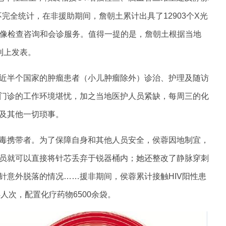
完全统计，在非援助期间，詹朝土累计出具了12903个X光
影像检查咨询和会诊服务。值得一提的是，詹朝土根据当地
刊上发表。
近半个国家的肿瘤患者（小儿肿瘤除外）诊治、护理及随访
门诊的工作环境堪忧，加之当地医护人员紧缺，每周三的化
及其他一切琐事。
毒携带者。为了保障自身和其他人员安全，侯蓉因地制宜，
员就可以直接将针芯丢弃于锐器桶内；她还整改了静脉穿刺
针意外脱落的情况……援非期间，侯蓉累计接触HIV阳性患
4人次，配置化疗药物6500余袋。