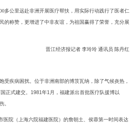
3000多公里远赴非洲开展医疗帮扶，用实际行动践行了医者仁
民的称赞，更增进了中非友谊，为祖国赢得了荣誉，充分展
晋江经济报记者 李玲玲 通讯员 陈丹红
饱受疾病困扰。位于非洲南部的博茨瓦纳，除了气候炎热，
国正式建交。1981年1月，福建派出首批医疗队援博以
伤。
江市医院（上海六院福建医院）的詹朝土、侯蓉第一时间表达