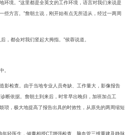
地环境。“这里都是全英文的工作环境，语言对我们来说是
一些方言。”詹朝土说，刚开始有点无所适从，经过一两周
队后，都会对我们竖起大拇指。”侯蓉说道。
中。
种造影检查。由于当地专业人员奇缺、工作量大，影像报告
供诊断依据。詹朝土到来后，时常早出晚归，加班加点工
烦琐，极大地提高了报告出具的时效性，从原先的两周缩短
地年轻医生，倾囊相授CT增强检查、脑血管三维重建及静脉