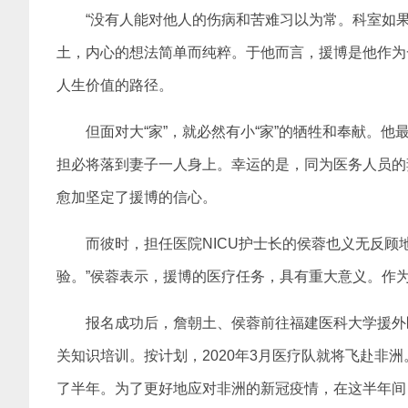
“没有人能对他人的伤病和苦难习以为常。科室如
土，内心的想法简单而纯粹。于他而言，援博是他作为
人生价值的路径。
但面对大“家”，就必然有小“家”的牺牲和奉献。
担必将落到妻子一人身上。幸运的是，同为医务人员的
愈加坚定了援博的信心。
而彼时，担任医院NICU护士长的侯蓉也义无反顾
验。”侯蓉表示，援博的医疗任务，具有重大意义。作
报名成功后，詹朝土、侯蓉前往福建医科大学援外
关知识培训。按计划，2020年3月医疗队就将飞赴非洲
了半年。为了更好地应对非洲的新冠疫情，在这半年间