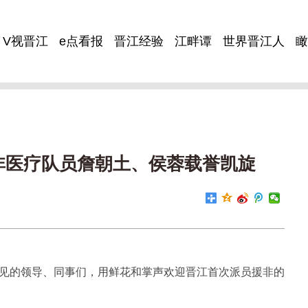
V视晋江
e点看报
晋江经验
江畔谭
世界晋江人
瞰
援非医疗队员詹朝土、侯蓉载誉凯旋
未见的领导、同事们，用鲜花和掌声欢迎晋江首次派员援非的