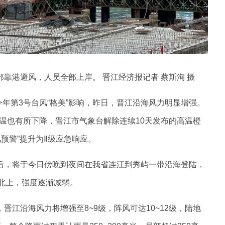
全部靠港避风，人员全部上岸。
晋江经济报记者 蔡斯洵 摄
受今年第3号台风“格美”影响，昨日，晋江沿海风力明显增强。
温也有所下降，晋江市气象台解除连续10天发布的高温橙
风预警”提升为Ⅱ级应急响应。
陆后，将于今日傍晚到夜间在我省连江到秀屿一带沿海登陆，
陆北上，强度逐渐减弱。
晋江沿海风力将增强至8~9级，阵风可达10~12级，陆地