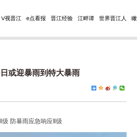
V视晋江
e点看报
晋江经验
江畔谭
世界晋江人
瞰
今日或迎暴雨到特大暴雨
Ⅱ级 防暴雨应急响应Ⅱ级