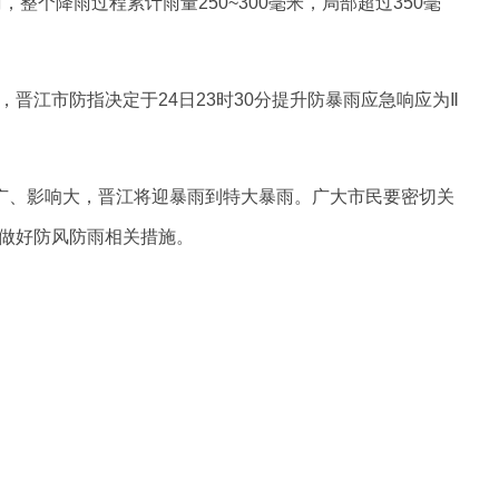
整个降雨过程累计雨量250~300毫米，局部超过350毫
晋江市防指决定于24日23时30分提升防暴雨应急响应为Ⅱ
围广、影响大，晋江将迎暴雨到特大暴雨。广大市民要密切关
做好防风防雨相关措施。