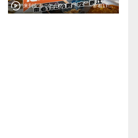
来到安海，怎么吃？（下）——带着1TB的胃“吃”晋江