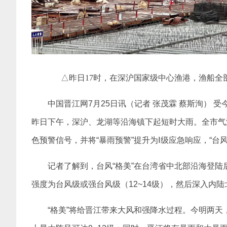
△昨日17时，在深沪国家级中心渔港，渔船
中国晋江网7月25日讯（记者 张茂霖 蔡斯洵） 
昨日下午，深沪、龙湖等沿海镇下起短时大雨。全市气
色预警信号，并将“暴雨预警”提升为Ⅰ级应急响应，“台
记者了解到，台风“格美”在台湾省中北部沿海登
强度为台风级或强台风级（12~14级），然后深入内
“格美”将给晋江带来大风和强降水过程。今明两天，