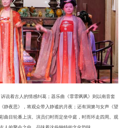
，诉说着古人的情感纠葛；器乐曲《霏霏飒飒》则以南音套
《静夜思》，将观众带入静谧的月夜；还有洞箫与女声《望
彩曲目轮番上演。演员们时而定坐中庭，时而环走四周。观
古人的聚会之中，品味着这份独特的文化韵味。