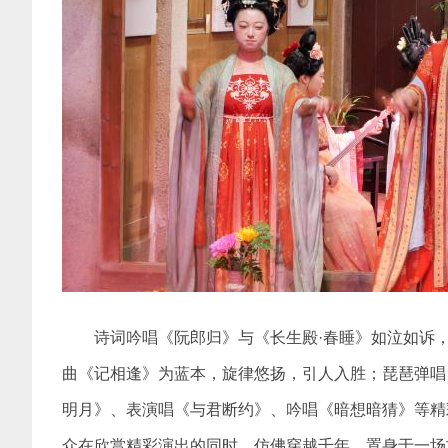
诗词吟唱《阮郎归》与《长生殿·春睡》如泣如诉
曲《记相逢》为蓝本，旋律悠扬，引人入胜；琵琶弹唱
明月》、表演唱《与君断约》、吟唱《暗想暗猜》等精
众在欣赏精彩演出的同时，仿佛穿越千年，置身于一场