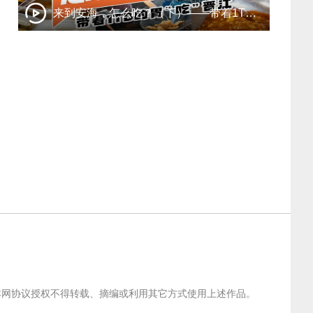
来到安海，怎么吃？（下）——带着1TB的胃“吃”晋江
经本网协议授权不得转载、摘编或利用其它方式使用上述作品。