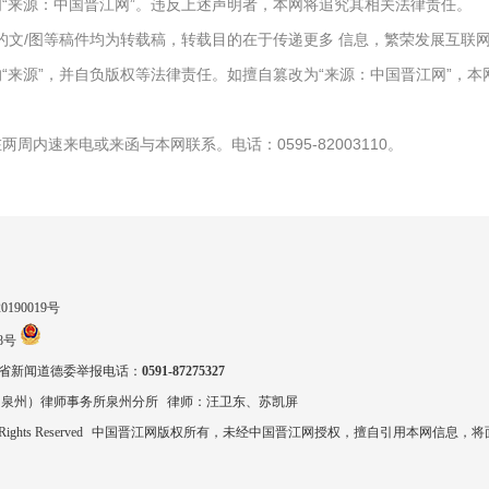
“来源：中国晋江网”。违反上述声明者，本网将追究其相关法律责任。
报）”的文/图等稿件均为转载稿，转载目的在于传递更多 信息，繁荣发展互
“来源”，并自负版权等法律责任。如擅自篡改为“来源：中国晋江网”，
周内速来电或来函与本网联系。电话：0595-82003110。
90019号
8号
省新闻道德委举报电话：
0591-87275327
（泉州）律师事务所泉州分所
律师：汪卫东、苏凯屏
 Rights Reserved
中国晋江网版权所有，未经中国晋江网授权，擅自引用本网信息，将