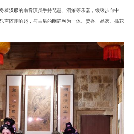
身着汉服的南音演员手持琵琶、洞箫等乐器，缓缓步向中
乐声随即响起，与古厝的幽静融为一体。焚香、品茗、插花