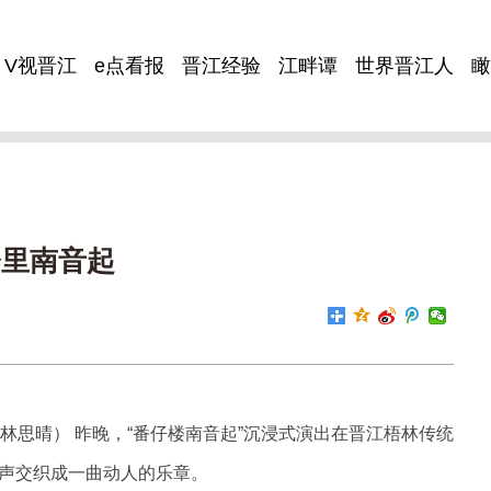
V视晋江
e点看报
晋江经验
江畔谭
世界晋江人
瞰
楼里南音起
生 林思晴） 昨晚，“番仔楼南音起”沉浸式演出在晋江梧林传统
声交织成一曲动人的乐章。