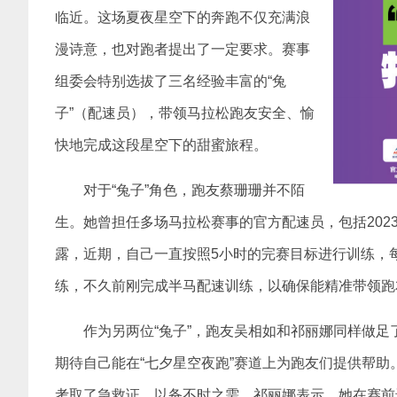
临近。这场夏夜星空下的奔跑不仅充满浪
漫诗意，也对跑者提出了一定要求。赛事
组委会特别选拔了三名经验丰富的“兔
子”（配速员），带领马拉松跑友安全、愉
快地完成这段星空下的甜蜜旅程。
对于“兔子”角色，跑友蔡珊珊并不陌
生。她曾担任多场马拉松赛事的官方配速员，包括202
露，近期，自己一直按照5小时的完赛目标进行训练，每
练，不久前刚完成半马配速训练，以确保能精准带领跑
作为另两位“兔子”，跑友吴相如和祁丽娜同样做
期待自己能在“七夕星空夜跑”赛道上为跑友们提供帮助
考取了急救证，以备不时之需。祁丽娜表示，她在赛前