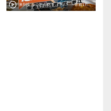
来到安海，怎么吃？（下）——带着1TB的胃“吃”晋江