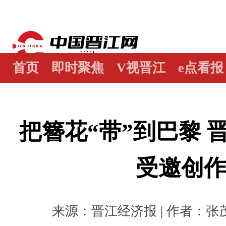
首页
即时聚焦
V视晋江
e点看报
江畔谭
世界晋江人
瞰天下
图阅
把簪花“带”到巴黎 
受邀创
来源：晋江经济报 | 作者：张茂霖 