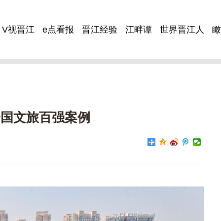
V视晋江
e点看报
晋江经验
江畔谭
世界晋江人
瞰
全国文旅百强案例