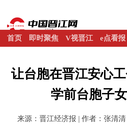
首页
即时聚焦
V视晋江
e点看报
江畔谭
世界晋江人
瞰天下
图阅
让台胞在晋江安心工
学前台胞子
来源：晋江经济报 | 作者：张清清 李剑