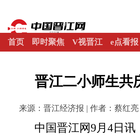
首页
即时聚焦
V视晋江
e点看报
江畔谭
世界晋江人
瞰天下
图阅
晋江二小师生共庆
来源：晋江经济报 | 作者：蔡红亮 董严
中国晋江网9月4日讯