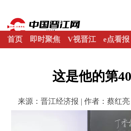
首页
即时聚焦
V视晋江
e点看报
江畔谭
世界晋江人
瞰天下
图阅
这是他的第4
来源：晋江经济报 | 作者：蔡红亮 董严