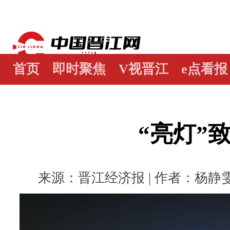
首页
即时聚焦
V视晋江
e点看报
江畔谭
世界晋江人
瞰天下
图阅
“亮灯”
来源：晋江经济报 | 作者：杨静雯 丘天