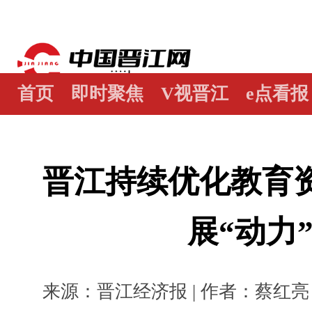
首页
即时聚焦
V视晋江
e点看报
江畔谭
世界晋江人
瞰天下
图阅
晋江持续优化教育资
展“动力
来源：晋江经济报 | 作者：蔡红亮 陈巧