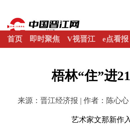
首页
即时聚焦
V视晋江
e点看报
江畔谭
世界晋江人
瞰天下
图阅
梧林“住”进2
来源：晋江经济报 | 作者：陈心心 董严
艺术家文那新作入