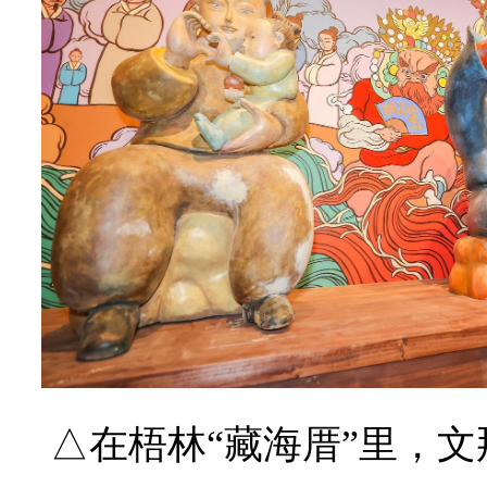
△在梧林“藏海厝”里，